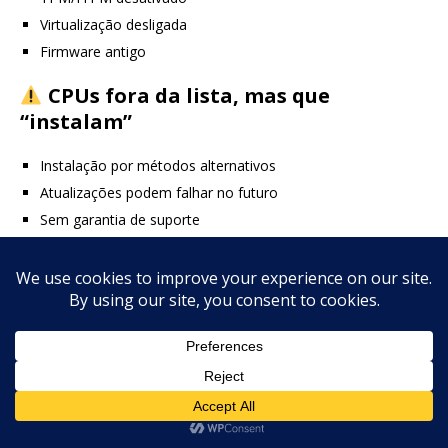
Virtualização desligada
Firmware antigo
CPUs fora da lista, mas que
“instalam”
Instalação por métodos alternativos
Atualizações podem falhar no futuro
Sem garantia de suporte
Isso explica por que:
“Meu amigo instalou Windows 11 em um PC antigo”
Sim, é possível, mas
não é oficialmente suportado
.
Olá, Como posso ajudar?
Como verificar se seu processador
é compatível