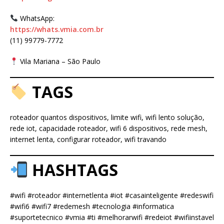
WhatsApp:
https://whats.vmia.com.br
(11) 99779-7772
Vila Mariana – São Paulo
TAGS
roteador quantos dispositivos, limite wifi, wifi lento solução,
rede iot, capacidade roteador, wifi 6 dispositivos, rede mesh,
internet lenta, configurar roteador, wifi travando
HASHTAGS
#wifi #roteador #internetlenta #iot #casainteligente #redeswifi
#wifi6 #wifi7 #redemesh #tecnologia #informatica
#suportetecnico #vmia #ti #melhorarwifi #redeiot #wifiinstavel