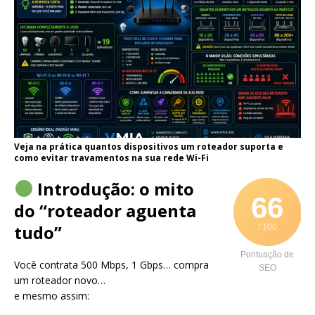
Veja na prática quantos dispositivos um roteador suporta e
como evitar travamentos na sua rede Wi-Fi
Introdução: o mito
66
do “roteador aguenta
tudo”
/ 100
Pontuação de
Você contrata 500 Mbps, 1 Gbps… compra
SEO
um roteador novo…
e mesmo assim: