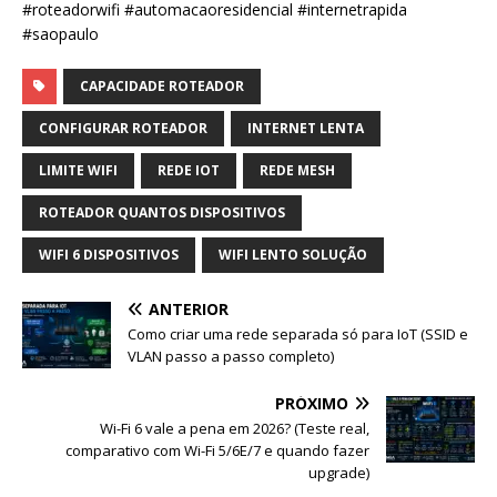
#roteadorwifi #automacaoresidencial #internetrapida
#saopaulo
CAPACIDADE ROTEADOR
CONFIGURAR ROTEADOR
INTERNET LENTA
LIMITE WIFI
REDE IOT
REDE MESH
ROTEADOR QUANTOS DISPOSITIVOS
WIFI 6 DISPOSITIVOS
WIFI LENTO SOLUÇÃO
ANTERIOR
Como criar uma rede separada só para IoT (SSID e
VLAN passo a passo completo)
PRÓXIMO
Wi-Fi 6 vale a pena em 2026? (Teste real,
comparativo com Wi-Fi 5/6E/7 e quando fazer
upgrade)